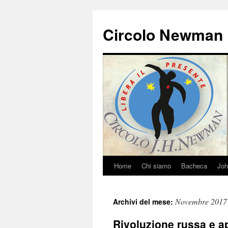
Vai
al
Circolo Newman
contenuto
Home
Chi siamo
Bacheca
Jo
Novembre 2017
Archivi del mese:
Rivoluzione russa e a