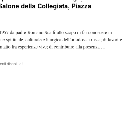
 Salone della Collegiata, Piazza
l 1957 da padre Romano Scalfi allo scopo di far conoscere in
e spirituale, culturale e liturgica dell’ortodossia russa; di favorire
ntatto fra esperienze vive; di contribuire alla presenza …
su
ti disabilitati
Rivoluzione
russa
e
apparizioni
di
Fatima
–
Lugo,
30
novembre
2017,
alle
ore